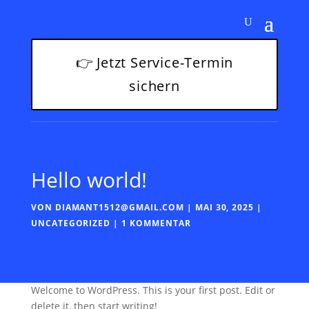
👉 Jetzt Service-Termin
sichern
Hello world!
VON
DIAMANT1512@GMAIL.COM
|
MAI 30, 2025
|
UNCATEGORIZED
|
1 KOMMENTAR
Welcome to WordPress. This is your first post. Edit or
delete it, then start writing!